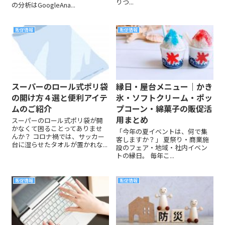
りつ...
の分析はGoogleAna...
販促情報
販促情報
スーパーのロール式ポリ袋
縁日・屋台メニュー｜かき
の開け方４選と便利アイテ
氷・ソフトクリーム・ポッ
ムのご紹介
プコーン・綿菓子の販促活
用まとめ
スーパーのロール式ポリ袋が開
かなくて困ることってありませ
「今年の夏イベントは、何で集
んか？ コロナ禍では、サッカー
客しますか？」 夏祭り・商業施
台に湿らせたタオルが置かれな...
設のフェア・地域・社内イベン
トの縁日。 毎年こ...
販促情報
販促情報