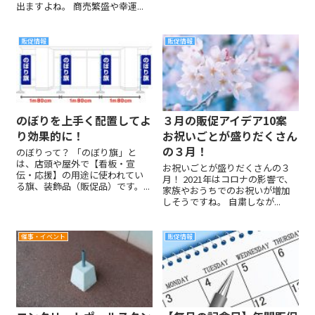
出ますよね。 商売繁盛や幸運...
販促情報
販促情報
のぼりを上手く配置してよ
３月の販促アイデア10案
り効果的に！
お祝いごとが盛りだくさん
の３月！
のぼりって？ 「のぼり旗」と
は、店頭や屋外で【看板・宣
お祝いごとが盛りだくさんの３
伝・応援】の用途に使われてい
月！ 2021年はコロナの影響で、
る旗、装飾品（販促品）です。...
家族やおうちでのお祝いが増加
しそうですね。 自粛しなが...
催事・イベント
販促情報