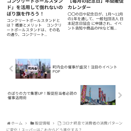
コンクリートポールスタン
【毎月の記念日】年間販促
ド」を活用して倒れないの
カレンダー
ぼり旗を作ろう！
〇〇の日や記念日が、1月～12月
の1年を通して、一般社団法人 日
コンクリートポールスタンドと
本記念日協会 に申請され、イベ
は？ 概要とメリット コンクリ
ント告知や商品のPRなど販...
ートポールスタンドは、その名
の通り、コンクリート...
町内会の催事が盛況！注目のイベント
POP
のぼりの力で集客UP！販促担当者必読の
催事活用術
ホーム
販促情報
コロナ終息で消費者の消費パターン
に変化！スーパーはこれからどう進化する？