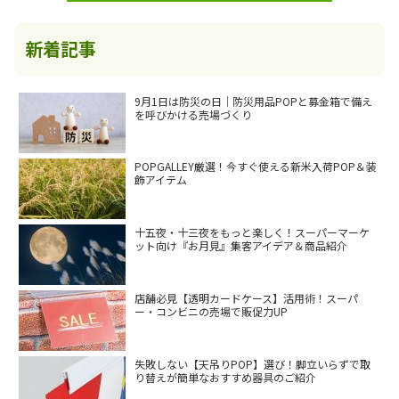
新着記事
9月1日は防災の日｜防災用品POPと募金箱で備え
を呼びかける売場づくり
POPGALLEY厳選！今すぐ使える新米入荷POP＆装
飾アイテム
十五夜・十三夜をもっと楽しく！スーパーマーケ
ット向け『お月見』集客アイデア＆商品紹介
店舗必見【透明カードケース】活用術！スーパ
ー・コンビニの売場で販促力UP
失敗しない【天吊りPOP】選び！脚立いらずで取
り替えが簡単なおすすめ器具のご紹介