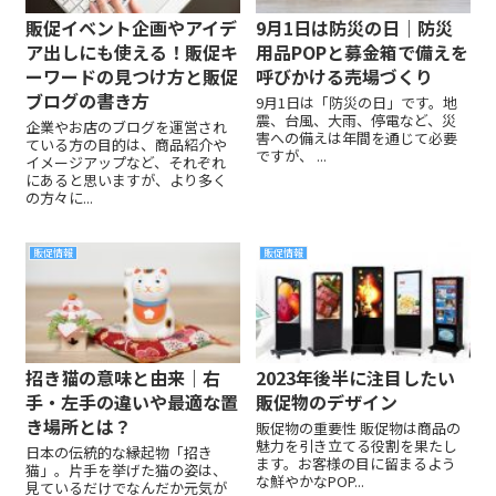
販促イベント企画やアイデ
9月1日は防災の日｜防災
ア出しにも使える！販促キ
用品POPと募金箱で備えを
ーワードの見つけ方と販促
呼びかける売場づくり
ブログの書き方
9月1日は「防災の日」です。地
震、台風、大雨、停電など、災
企業やお店のブログを運営され
害への備えは年間を通じて必要
ている方の目的は、商品紹介や
ですが、 ...
イメージアップなど、それぞれ
にあると思いますが、より多く
の方々に...
販促情報
販促情報
招き猫の意味と由来｜右
2023年後半に注目したい
手・左手の違いや最適な置
販促物のデザイン
き場所とは？
販促物の重要性 販促物は商品の
魅力を引き立てる役割を果たし
日本の伝統的な縁起物「招き
ます。お客様の目に留まるよう
猫」。片手を挙げた猫の姿は、
な鮮やかなPOP...
見ているだけでなんだか元気が