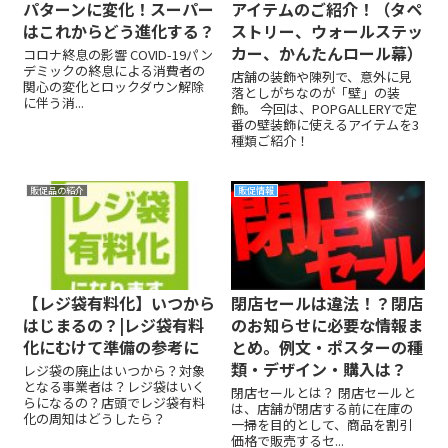
パターンに変化！スーパー
アイテムのご紹介！（タペ
はこれからどう進化する？
ストリー、ウォールステッ
カー、かんたんロール幕）
コロナ終息の影響 COVID-19パン
デミックの終息による消費者の
店舗の装飾や陳列で、意外に見
関心の変化とロックダウン解除
落としがちなのが「壁」の装
に伴う消...
飾。 今回は、POPGALLERYで定
番の壁装飾に使えるアイテムを3
種類ご紹介！
販促品の紹介
販促情報
【レジ袋有料化】いつから
閉店セールは違法！？閉店
はじまるの？|レジ袋有料
のお知らせに必要な情報ま
化にむけて準備の参考に
とめ。例文・ポスターの種
類・デザイン・購入は？
レジ袋の廃止はいつから？対象
となる事業者は？レジ袋はいく
閉店セールとは？ 閉店セールと
らになるの？店頭でレジ袋有料
は、店舗が閉店する前に在庫の
化の周知はどうしたら？
一掃を目的として、商品を割引
価格で販売するセ...