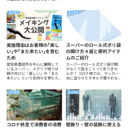
代表的な花や木の紹介をしてい
きます。
販促情報
販促情報
実施理由はお客様の｢楽し
スーパーのロール式ポリ袋
い｣や｢また来たい｣を育む
の開け方４選と便利アイテ
ため
ムのご紹介
愛知県豊田市を中心に展開して
スーパーのロール式ポリ袋が開
いるスーパー、メグリア様では
かなくて困ることってありませ
親子向けに「楽しい」や「また
んか？ コロナ禍では、サッカー
来たい」という気持ちを育むた...
台に湿らせたタオルが置かれな...
販促情報
販促情報
コロナ終息で消費者の消費
壁飾り・壁の装飾に使える