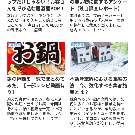
ップだけじゃない！お客さ
の買い物に関するアンケー
んを呼び込む居酒屋POP！
ト（独自調査レポート）
30度近い気温で、キンキンに冷
本調査では、食品スーパーを利
えたビールが美味しく感じる今
用する消費者の「来店中」の買
日この頃。 今日はPOPGALLERY
い物行動に焦点を当てました。
の商品より、「居酒...
店内でのルートや立ち...
販促情報
販促情報
鍋の種類を一覧でまとめて
不動産業界における集客方
みた。【一部レシピ動画有
法 今、強化すべき集客施
り】
策とは？
冷えた身体を温める、冬に大活
競合も多い不動産業界では、如
躍の料理と言えばお鍋！今回は
何に多くのお客様と接点を持つ
そんなお鍋の種類を一覧で15種
ことができるかが、成約数UPの
類取り纏めました！また、レシ
重要なポイントとなってきます。
ピ動画も併せてご紹介します！
しかし近年コロナ禍の影響もあ
り、消費者動向が変化し、従来
の集客方法では充分な集客が難
しい状況となっています。そこで