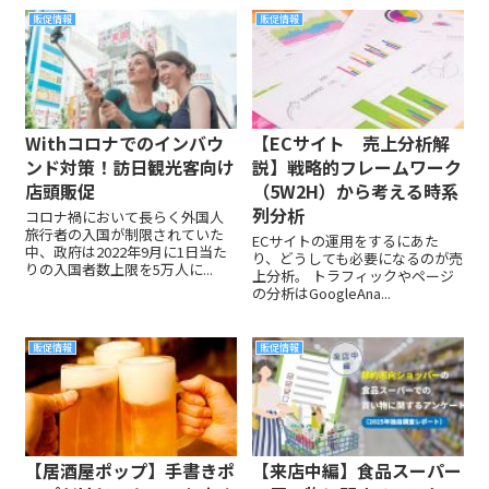
販促情報
販促情報
Withコロナでのインバウ
【ECサイト 売上分析解
ンド対策！訪日観光客向け
説】戦略的フレームワーク
店頭販促
（5W2H）から考える時系
列分析
コロナ禍において長らく外国人
旅行者の入国が制限されていた
ECサイトの運用をするにあた
中、政府は2022年9月に1日当た
り、どうしても必要になるのが売
りの入国者数上限を5万人に...
上分析。 トラフィックやページ
の分析はGoogleAna...
販促情報
販促情報
【居酒屋ポップ】手書きポ
【来店中編】食品スーパー