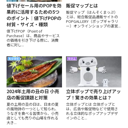
値下げセール用のPOPを効
販促マップとは
果的に活用するための5つ
販促マップ（はんそくまっぷ）
とは、総合販促品通販サイトの
のポイント｜値下げPOPの
POPGALLERY（ポップギャラリ
材質・サイズ・種類
ー）オンラインショップの運営...
値下げPOP（Point of
Purchase）は、商品やサービス
の価格を引き下げる際に、消費
者に対し...
販促情報
販促品
2024年土用の丑の日 小売
立体ポップで売り上げアッ
店の販促課題と対策
プ！驚きの効果とは？
夏の土用の丑の日は、日本の夏
立体ポップとは 立体ポップと
の風物詩の一つとして知られ、
は、広告や販促物などで使用さ
うなぎを食べる習慣から、小売
れる立体的なポップアップデザ
店としても売りの山場を作れる
インのこと...
大き...