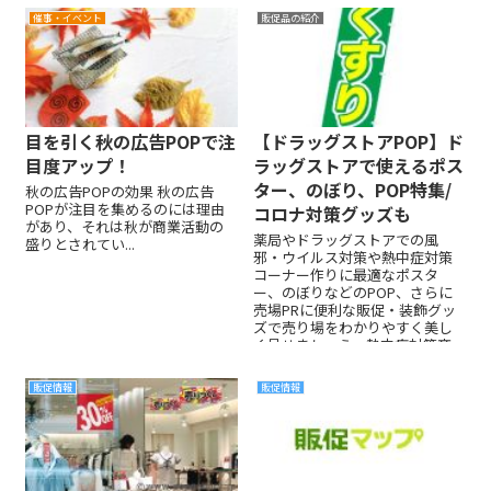
本記事では、不動産業界におけ
催事・イベント
販促品の紹介
る効果的な集客方法や、今、チ
カラを入れるべきポイントを事
例と共にご紹介します。
目を引く秋の広告POPで注
【ドラッグストアPOP】ド
目度アップ！
ラッグストアで使えるポス
ター、のぼり、POP特集/
秋の広告POPの効果 秋の広告
POPが注目を集めるのには理由
コロナ対策グッズも
があり、それは秋が商業活動の
薬局やドラッグストアでの風
盛りとされてい...
邪・ウイルス対策や熱中症対策
コーナー作りに最適なポスタ
ー、のぼりなどのPOP、さらに
売場PRに便利な販促・装飾グッ
ズで売り場をわかりやすく美し
く見せましょう。熱中症対策商
品売り場やインバウンド向け案
内に役立つPOPを。
販促情報
販促情報