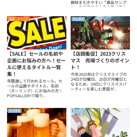
興味を引きやすい「食品サンプ
ル」を活用する小売企業が増え
てきています。今回は改めて
「食品サンプル」の特徴やメリ
催事・イベント
販促情報
ット、及び具体的な活用方法を
解説します。
【SALE】セールの名前や
【店頭販促】2023クリス
企画にお悩みの方へ！セー
マス 売場づくりのポイン
ルに使えるタイトル一覧
ト！
集！
今年2023年はクリスマスイブの
24日が日曜日、25日が月曜日と
年間通して行われるセール。セ
なるため、24日にクリスマスパ
ールの企画やタイトル、名前
ーティーを楽しむ家庭が...
（ネーミング）にお悩みの方！
POPGALLERYで取り...
販促情報
販促情報