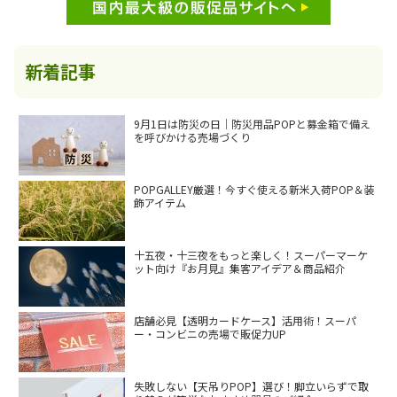
新着記事
9月1日は防災の日｜防災用品POPと募金箱で備え
を呼びかける売場づくり
POPGALLEY厳選！今すぐ使える新米入荷POP＆装
飾アイテム
十五夜・十三夜をもっと楽しく！スーパーマーケ
ット向け『お月見』集客アイデア＆商品紹介
店舗必見【透明カードケース】活用術！スーパ
ー・コンビニの売場で販促力UP
失敗しない【天吊りPOP】選び！脚立いらずで取