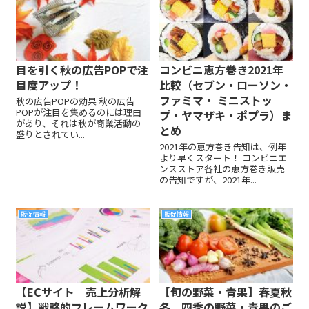
目を引く秋の広告POPで注
コンビニ恵方巻き2021年
目度アップ！
比較（セブン・ローソン・
ファミマ・ ミニストッ
秋の広告POPの効果 秋の広告
POPが注目を集めるのには理由
プ・ヤマザキ・ポプラ）ま
があり、それは秋が商業活動の
とめ
盛りとされてい...
2021年の恵方巻き告知は、例年
より早くスタート！ コンビニエ
ンスストア各社の恵方巻き販売
の告知ですが、2021年...
販促情報
販促情報
【ECサイト 売上分析解
【旬の野菜・青果】春夏秋
説】戦略的フレームワーク
冬、四季の野菜・青果のご