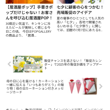
【居酒屋ポップ】手書きポ
七夕に顧客の心をつかむ！
ップだけじゃない！お客さ
売場販促のアイデア
んを呼び込む居酒屋POP！
夏の催事のひとつとしても人気の
高い「七夕」。各地で開催され
30度近い気温で、キンキンに冷
るいわゆる「七夕祭り」に関し
えたビールが美味しく感じる今
ては、旧暦の7月7日にあたる8...
日この頃。 今日はPOPGALLERY
の商品より、「居酒...
販促チャンスを逃さない！「販促カレン
ダー」で2025年の販促計画をアップデー
ト
母の日に心を届ける！カーネーションと
一緒に伝える「いつもありがとう」の贈
り物｜母の日カーネーション付きメッセ
ージカード
ホーム
販促情報
【インバウンド対策】インバウンド