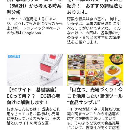
（5W2H）から考える時系
紹介！ おすすめ調理法も
列分析
あります。
ECサイトの運用をするにあた
野菜や青果は食の基本。 美味し
り、どうしても必要になるのが売
い野菜は、本来の収穫時期に食
上分析。 トラフィックやページ
べるほうがいいですよね。 そん
の分析はGoogleAna...
なわけで、今回は、各季節の旬
の野菜・青果とおすすめの調理
法をご紹介します。
販促情報
販促品の紹介
【ECサイト 基礎講座】
「目立つ」売場づくり！今
ECって何？？ EC初心者
こそ活用したい販促ツール
向けに解説します！
‟食品サンプル”
皆さんこんにちは！ 当店をご利
コロナ禍が続く中、非接触の意
用なさっているお客様は小売業
識が高まったことから来店客の
に携わっている方も多く、 実店
店内滞在時間は減少していま
舗とECサイトの両方を運...
す。そのような現状で食品売場
において、視認性が高く来店者