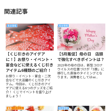
関連記事
販促情報
販促情報
【くじ引きのアイデア
【5月販促】母の日 店頭
に！】お祭り・イベント・
で強化すべきポイントは？
宴会などに使えるくじ引き
2023年の母の日は、新型コロナ
ウイルスの位置づけが「5類」に
アイテム6種類のご紹介！
移行した直後のタイミングとな
お祭り・イベント・宴会・二次
ります。消費者としてはwi...
会などで大活躍のくじ引きアイ
テム。今回は、くじ引きのアイ
デアに使える6つのグッズをご紹
介！ くじでイベントを盛り上げ
ましょう！
催事・イベント
販促情報