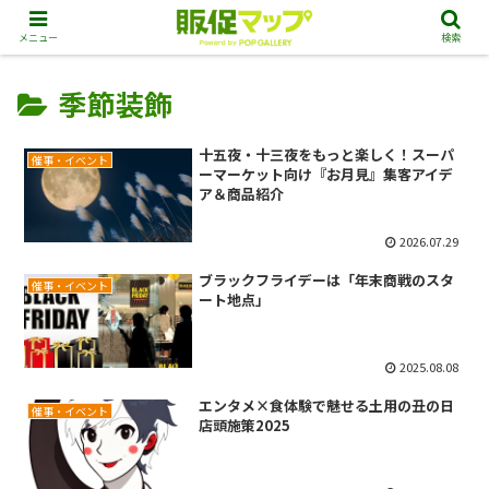
メニュー
検索
季節装飾
十五夜・十三夜をもっと楽しく！スーパ
催事・イベント
ーマーケット向け『お月見』集客アイデ
ア＆商品紹介
2026.07.29
ブラックフライデーは「年末商戦のスタ
催事・イベント
ート地点」
2025.08.08
エンタメ×食体験で魅せる土用の丑の日
催事・イベント
店頭施策2025