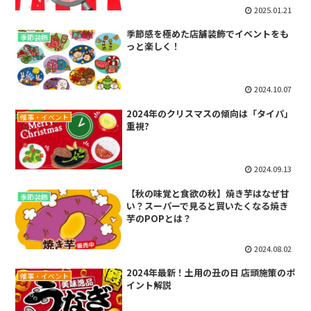
2025.01.21
季節感を極めた店舗装飾でイベントをも
季節装飾
っと楽しく！
2024.10.07
2024年のクリスマスの傾向は「タイパ」
催事・イベント
重視?
2024.09.13
【秋の味覚と食欲の秋】焼き芋はなぜ甘
季節装飾
い？スーパーで見ると買いたくなる焼き
芋のPOPとは？
2024.08.02
2024年最新！土用の丑の日 店頭施策のポ
催事・イベント
イント解説