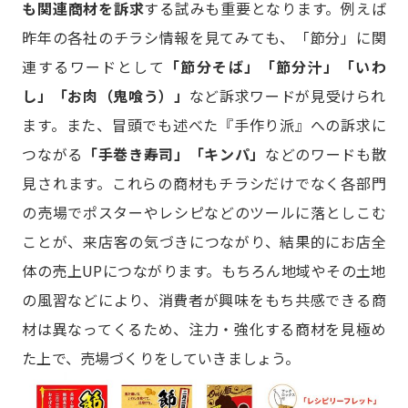
も関連商材を訴求
する試みも重要となります。例えば
昨年の各社のチラシ情報を見てみても、「節分」に関
連するワードとして
「節分そば」「節分汁」「いわ
し」「お肉（鬼喰う）」
など訴求ワードが見受けられ
ます。また、冒頭でも述べた『手作り派』への訴求に
つながる
「手巻き寿司」「キンパ」
などのワードも散
見されます。これらの商材もチラシだけでなく各部門
の売場でポスターやレシピなどのツールに落としこむ
ことが、来店客の気づきにつながり、結果的にお店全
体の売上UPにつながります。もちろん地域やその土地
の風習などにより、消費者が興味をもち共感できる商
材は異なってくるため、注力・強化する商材を見極め
た上で、売場づくりをしていきましょう。