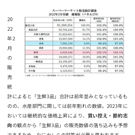
20
22
年2
月
の
販
売
統
計によると「生鮮3品」合計は前年並みとなっているも
のの、水産部門に関しては前年割れの数値。2023年に
おいては継続的な価格上昇により、
買い控え・節約志
向
の観点から「生鮮3品」の販売数値の落ち込みも予想
できるため、なにかしらの対策が必要と思われます。