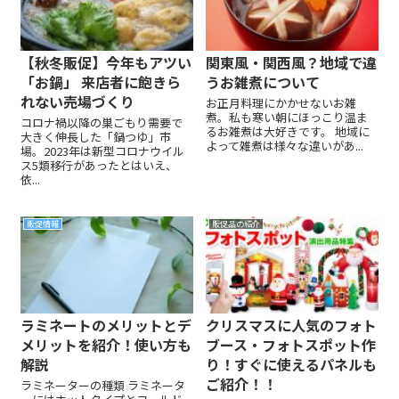
【秋冬販促】今年もアツい
関東風・関西風？地域で違
「お鍋」 来店者に飽きら
うお雑煮について
れない売場づくり
お正月料理にかかせないお雑
煮。私も寒い朝にほっこり温ま
コロナ禍以降の巣ごもり需要で
るお雑煮は大好きです。 地域に
大きく伸長した「鍋つゆ」市
よって雑煮は様々な違いがあ...
場。2023年は新型コロナウイル
ス5類移行があったとはいえ、
依...
販促情報
販促品の紹介
ラミネートのメリットとデ
クリスマスに人気のフォト
メリットを紹介！使い方も
ブース・フォトスポット作
解説
り！すぐに使えるパネルも
ご紹介！！
ラミネーターの種類 ラミネータ