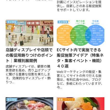
計画にインスピレーションを提
供し、目新しさのある販促施策
をサポートしています。
販促情報
販促情報
店舗ディスプレイや店頭で
ECサイト内で実施できる
の販促用飾りつけのポイン
販促施策アイデア（特集ネ
ト｜業種別展開例
タ・集客イベント・機能）
４０選
店舗ディスプレイは、顧客の購
買意欲を高め、売り上げアップ
Webマーケティングの販促・集
に繋げる重要な役割を果たしま
客としてサイトの外で行える施
す。 効果的なディスプレイ・飾
策は、有料広告やSNS、ブログ
りつ...
など、多岐にわたっていますが、
今...
販促情報
催事・イベント