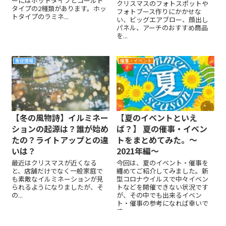
ーにはホットタイプとコールド
クリスマスのフォトスポットや
タイプの2種類があります。ホッ
フォトブース作りにかかせな
トタイプのラミネ...
い、ビッグエアブロー、顔出し
パネル、アーチのおすすめ商品
を...
販促情報
催事・イベント
【冬の風物詩】イルミネー
【夏のイベントといえ
ションの起源は？誰が始め
ば？】 夏の催事・イベン
たの？ライトアップとの違
トをまとめてみた。～
いは？
2021年編～
最近はクリスマスが近くなる
今回は、夏のイベント・催事を
と、店舗だけでなく一般家庭で
纏めてご紹介してみました。新
も素敵なイルミネーションが見
型コロナウイルスで中々イベン
られるようになりましたが、そ
トなどを開催できない状況です
の...
が、その中でも出来るイベン
ト・催事の参考になれば幸いで
す。