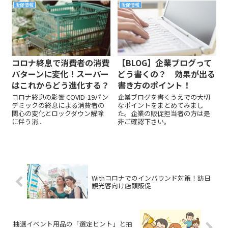
販促情報
販促情報
コロナ終息で消費者の消費
【BLOG】企業ブログって
パターンに変化！スーパー
どう書くの？ 効果が出る
はこれからどう進化する？
書き方のポイント！
コロナ終息の影響 COVID-19パン
企業ブログを書くうえでの大切
デミックの終息による消費者の
なポイントをまとめてみまし
関心の変化とロックダウン解除
た。企業の販促担当者の方は是
に伴う消...
非ご確認下さい。
Withコロナでのインバウンド対策！訪日
観光客向け店頭販促
抽選イベント用品の「選定ヒント」と抽