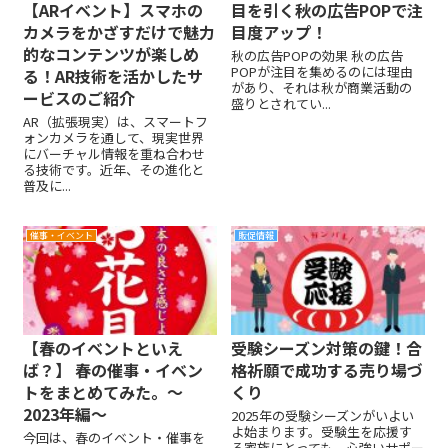
【ARイベント】スマホの
目を引く秋の広告POPで注
カメラをかざすだけで魅力
目度アップ！
的なコンテンツが楽しめ
秋の広告POPの効果 秋の広告
POPが注目を集めるのには理由
る！AR技術を活かしたサ
があり、それは秋が商業活動の
ービスのご紹介
盛りとされてい...
AR（拡張現実）は、スマートフ
ォンカメラを通して、現実世界
にバーチャル情報を重ね合わせ
る技術です。近年、その進化と
普及に...
催事・イベント
販促情報
【春のイベントといえ
受験シーズン対策の鍵！合
ば？】 春の催事・イベン
格祈願で成功する売り場づ
トをまとめてみた。～
くり
2023年編～
2025年の受験シーズンがいよい
よ始まります。受験生を応援す
今回は、春のイベント・催事を
る家族にとっても、心強いサポー