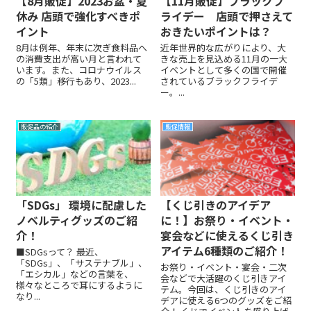
【8月販促】2023お盆・夏
【11月販促】ブラックフ
休み 店頭で強化すべきポ
ライデー 店頭で押さえて
イント
おきたいポイントは？
8月は例年、年末に次ぎ食料品へ
近年世界的な広がりにより、大
の消費支出が高い月と言われて
きな売上を見込める11月の一大
います。また、コロナウイルス
イベントとして多くの国で開催
の「5類」移行もあり、2023...
されているブラックフライデ
ー。...
販促品の紹介
販促情報
「SDGs」 環境に配慮した
【くじ引きのアイデア
ノベルティグッズのご紹
に！】お祭り・イベント・
介！
宴会などに使えるくじ引き
アイテム6種類のご紹介！
■SDGsって？ 最近、
「SDGs」、「サステナブル」、
お祭り・イベント・宴会・二次
「エシカル」などの言葉を、
会などで大活躍のくじ引きアイ
様々なところで耳にするように
テム。今回は、くじ引きのアイ
なり...
デアに使える6つのグッズをご紹