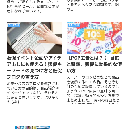
纏めてご紹介してみました。学
トを考える特別な時期です。親
校行事やセール、企画などの参
や...
考になれば幸いです。
販促情報
販促情報
販促イベント企画やアイデ
【POP広告とは？ 】 目的
ア出しにも使える！販促キ
と種類、販促に効果的な使
ーワードの見つけ方と販促
い方
ブログの書き方
スーパーやコンビニなどで商品
を装飾するPOP広告。そもそも
企業やお店のブログを運営され
何のために設置しているのでし
ている方の目的は、商品紹介や
ょうか？POP広告の意味や目
イメージアップなど、それぞれ
的、種類、効果的な使い方まで
にあると思いますが、より多く
まとめました。 店内の雰囲気づ
の方々に...
くりや販売促進に、POP広告を
より効果的に使う方法をお伝え
します！