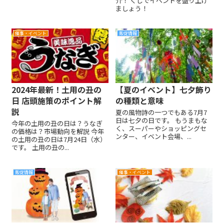
介！ くじでイベントを盛り上げ
ましょう！
催事・イベント
販促情報
2024年最新！土用の丑の
【夏のイベント】七夕飾り
日 店頭施策のポイント解
の種類と意味
説
夏の風物詩の一つでもある7月7
日は七夕の日です。 もうまもな
今年の土用の丑の日は？うなぎ
く、スーパーやショッピングセ
の価格は？市場動向を解説 今年
ンター、イベント会場、...
の土用の丑の日は7月24日（水）
です。 土用の丑の...
販促情報
催事・イベント