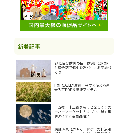
新着記事
9月1日は防災の日｜防災用品POP
と募金箱で備えを呼びかける売場づ
くり
POPGALLEY厳選！今すぐ使える新
米入荷POP＆装飾アイテム
十五夜・十三夜をもっと楽しく！ス
ーパーマーケット向け『お月見』集
客アイデア＆商品紹介
店舗必見【透明カードケース】活用