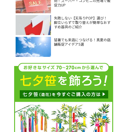
術！スーパー・コンビニの売場で販
促力UP
失敗しない【天吊りPOP】選び！
脚立いらずで取り替えが簡単なおす
すめ器具のご紹介
猛暑でも来店につなげる！真夏の店
舗販促アイデア5選