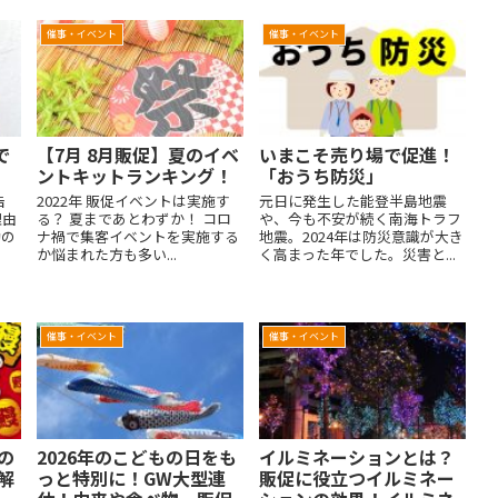
催事・イベント
催事・イベント
で
【7月 8月販促】夏のイベ
いまこそ売り場で促進！
ントキットランキング！
「おうち防災」
告
2022年 販促イベントは実施す
元日に発生した能登半島地震
理由
る？ 夏まであとわずか！ コロ
や、今も不安が続く南海トラフ
動の
ナ禍で集客イベントを実施する
地震。2024年は防災意識が大き
か悩まれた方も多い...
く高まった年でした。災害と...
催事・イベント
催事・イベント
の
2026年のこどもの日をも
イルミネーションとは？
解
っと特別に！GW大型連
販促に役立つイルミネー