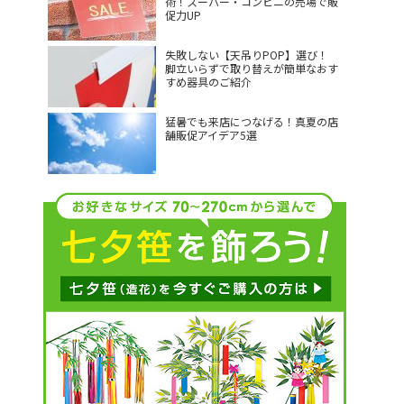
術！スーパー・コンビニの売場で販
促力UP
失敗しない【天吊りPOP】選び！
脚立いらずで取り替えが簡単なおす
すめ器具のご紹介
猛暑でも来店につなげる！真夏の店
舗販促アイデア5選