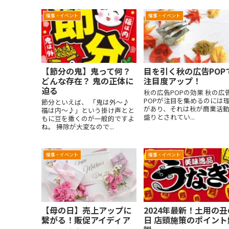
になれば幸いです。
催事・イベント
催事・イベント
【節分の鬼】鬼って何？
目を引く秋の広告POP
どんな存在？ 鬼の正体に
注目度アップ！
迫る
秋の広告POPの効果 秋の広
POPが注目を集めるのには
節分といえば、 「鬼は外～♪
があり、それは秋が商業活
福は内～♪」という掛け声とと
盛りとされてい...
もに豆を撒くのが一般的ですよ
ね。 掃除が大変なので...
催事・イベント
催事・イベント
【母の日】売上アップに
2024年最新！土用の丑
繋がる！販促アイディア
日 店頭施策のポイント