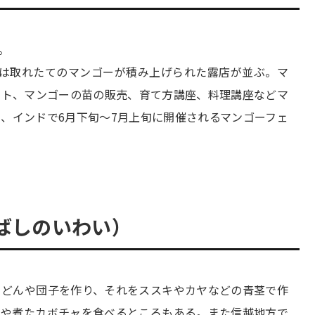
。
では取れたてのマンゴーが積み上げられた露店が並ぶ。マ
スト、マンゴーの苗の販売、育て方講座、料理講座などマ
、インドで6月下旬〜7月上旬に開催されるマンゴーフェ
ばしのいわい）
うどんや団子を作り、それをススキやカヤなどの青茎で作
飯や煮たカボチャを食べるところもある。また信越地方で