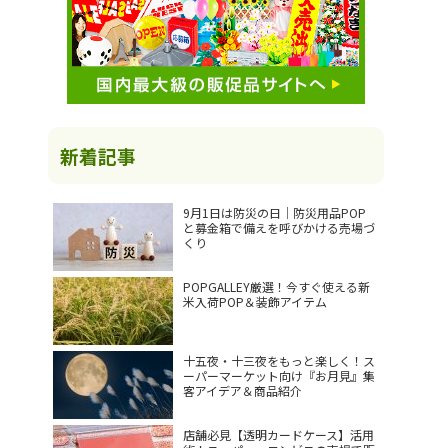
新着記事
9月1日は防災の日｜防災用品POP
と募金箱で備えを呼びかける売場づ
くり
POPGALLEY厳選！今すぐ使える新
米入荷POP＆装飾アイテム
十五夜・十三夜をもっと楽しく！ス
ーパーマーケット向け『お月見』集
客アイデア＆商品紹介
店舗必見【透明カードケース】活用