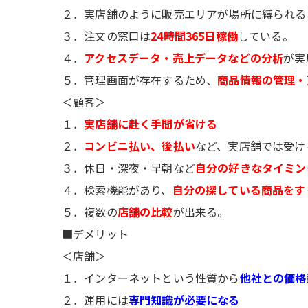
２．実店舗のように販売エリアが場所に縛られる
３．注文の窓口は
24時間365日稼働
している。
４．
アクセスデータ・売上データなどの分析
が実
５．管理画面が存在するため、
商品情報の管理・
＜顧客＞
１．
実店舗に赴く手間が省ける
２．
コンビニ払い、後払い
など、実店舗では受け
３．休日・深夜・早朝など
自分の好きなタイミン
４．検索機能があり、
自分の探している商品をす
５．複数の
店舗の比較
が出来る。
■デメリット
＜店舗＞
１．インターネットという性質から
他社との価格
２．運用には
専門知識が必要になる