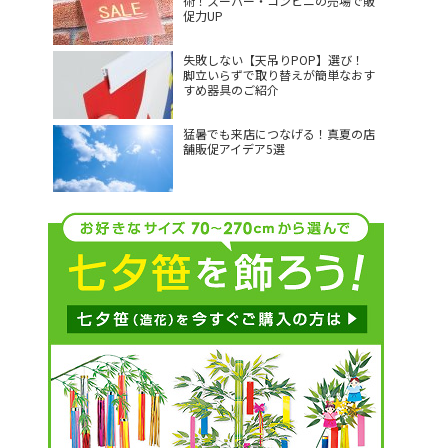
術！スーパー・コンビニの売場で販
促力UP
失敗しない【天吊りPOP】選び！
脚立いらずで取り替えが簡単なおす
すめ器具のご紹介
猛暑でも来店につなげる！真夏の店
舗販促アイデア5選