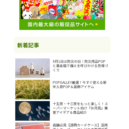
新着記事
9月1日は防災の日｜防災用品POP
と募金箱で備えを呼びかける売場づ
くり
POPGALLEY厳選！今すぐ使える新
米入荷POP＆装飾アイテム
十五夜・十三夜をもっと楽しく！ス
ーパーマーケット向け『お月見』集
客アイデア＆商品紹介
店舗必見【透明カードケース】活用