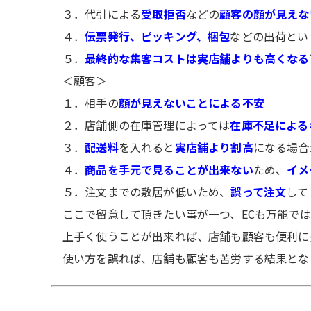
３．代引による
受取拒否
などの
顧客の顔が見えな
４．
伝票発行、ピッキング、梱包
などの出荷とい
５．
最終的な集客コストは実店舗よりも高くなる
＜顧客＞
１．相手の
顔が見えないことによる不安
２．店舗側の在庫管理によっては
在庫不足による
３．
配送料
を入れると
実店舗より割高
になる場合
４．
商品を手元で見ることが出来ない
ため、
イメ
５．注文までの敷居が低いため、
誤って注文
して
ここで留意して頂きたい事が一つ、ECも万能で
上手く使うことが出来れば、店舗も顧客も便利に
使い方を誤れば、店舗も顧客も苦労する結果とな