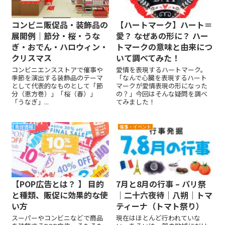
コンビニ販促品・装飾品の
【ハートマーク】ハート＝
展開例｜節分・桜・うな
愛？ なぜあの形に？ ハー
ぎ・おでん・ハロウィン・
トマークの意味と由来につ
クリスマス
いて調べてみた！
コンビニエンスストアで催事や
愛情を表現するハートマーク。
季節を演出する装飾品のテーマ
「なんで心臓を表現するハート
として代表的なものとして「節
マークが愛情表現の形になった
分（恵方巻）」「桜（春）」
の？」今回はそんな疑問を調べ
「うなぎ」...
てみました！
販促情報
催事・イベント
【POP広告とは？ 】 目的
7月と8月の行事 – パリ祭
と種類、販促に効果的な使
｜二十六夜待｜八朔｜トマ
い方
ティーナ（トマト祭り）
スーパーやコンビニなどで商品
現在はほとんど行われていな