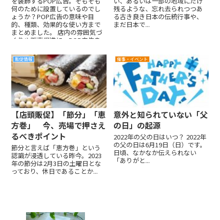
を装飾するPOP広告。そもそも
い、あるいは一部の地域にだけ
何のために設置しているのでし
残るような、忘れ去られつつあ
ょうか？POP広告の意味や目
る古き良き日本の伝統行事や、
的、種類、効果的な使い方まで
まだ日本で...
まとめました。 店内の雰囲気づ
くりや販売促進に、POP広告を
より効果的に使う方法をお伝え
します！
販促情報
催事・イベント
【店頭販促】「節分」「恵
意外と知られていない「父
方巻」 今、売場で押さえ
の日」の起源
るべきポイント
2022年の父の日はいつ？ 2022年
の父の日は6月19日（日）です。
節分と言えば「恵方巻」という
日頃、なかなか伝えられない
認識が浸透している昨今。2023
「ありがと...
年の節分は2月3日の土曜日とな
っており、休日であることか...