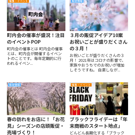
催事・イベント
販促情報
町内会の催事が盛況！注目
３月の販促アイデア10案
のイベントPOP
お祝いごとが盛りだくさん
の３月！
町内会の催事とは 町内会の催事
とは、町内会が開催するイベン
お祝いごとが盛りだくさんの３
トのことです。毎年定期的に行
月！ 2021年はコロナの影響で、
われるイベン...
家族やおうちでのお祝いが増加
しそうですね。 自粛しなが...
販促情報
催事・イベント
春の訪れをお店に！「お花
ブラックフライデーは「年
見」シーズンの店頭販促・
末商戦のスタート地点」
売場づくり！
どんどん長期化する「ブラック