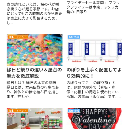
フライデーセール期間」 ブラッ
春の訪れといえば、桜の花が咲
クフライデーは本来、アメリカ
き誇り心が躍る季節です。お店
発の1日限り...
にとってもこの時期のお花見需要
は売上に大きく影響するため、
し...
催事・イベント
販促情報
縁日と祭りの違い＆屋台の
のぼりを上手く配置してよ
魅力を徹底解説
り効果的に！
縁日とは？ 縁日の本来の意味
のぼりって？ 「のぼり旗」と
縁日とは、本来仏教の行事であ
は、店頭や屋外で【看板・宣
り、神仏との縁を結ぶ日を指し
伝・応援】の用途に使われてい
ます。神社や...
る旗、装飾品（販促品）です。...
催事・イベント
販促情報