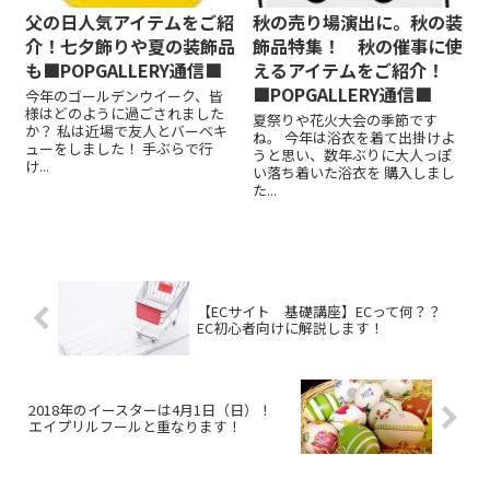
父の日人気アイテムをご紹
秋の売り場演出に。秋の装
介！七夕飾りや夏の装飾品
飾品特集！ 秋の催事に使
も■POPGALLERY通信■
えるアイテムをご紹介！
■POPGALLERY通信■
今年のゴールデンウイーク、皆
様はどのように過ごされました
夏祭りや花火大会の季節です
か？ 私は近場で友人とバーベキ
ね。 今年は浴衣を着て出掛けよ
ューをしました！ 手ぶらで行
うと思い、数年ぶりに大人っぽ
け...
い落ち着いた浴衣を 購入しまし
た...
【ECサイト 基礎講座】ECって何？？
EC初心者向けに解説します！
2018年のイースターは4月1日（日）！
エイプリルフールと重なります！