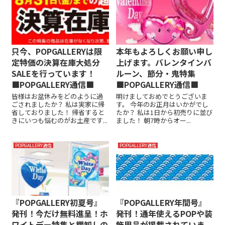
只今、POPGALLERYは限
本年もよろしくお願い申し
定特価の決算在庫大処分
上げます。バレンタインバ
SALEを行っています！
ルーン、節分・鬼特集
■POPGALLERY通信■
■POPGALLERY通信■
皆様はお盆休みをどのように過
明けましておめでとうございま
ごされましたか？ 私は実家に帰
す。 今年のお正月はいかがでし
省しておりました！ 帰省すると
たか？ 私は1日から初売りに並び
きにいつも悩むのがお土産です...
ました！ 朝7時からオー...
POPGALLERY通信
POPGALLERY通信
『POPGALLERY初夏号』
『POPGALLERY年間号』
発刊！今だけ無料進呈！ホ
発刊！通年使えるPOPや装
ワイトデー特集と棚卸しの
飾用品が掲載されていま