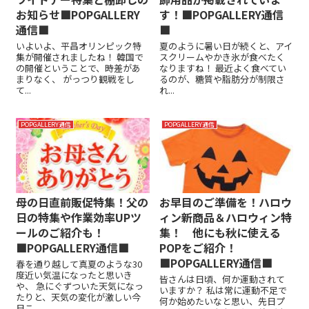
お知らせ■POPGALLERY
す！■POPGALLERY通信
通信■
■
いよいよ、平昌オリンピック特
夏のように暑い日が続くと、アイ
集が開催されましたね！ 韓国で
スクリームやかき氷が食べたく
の開催ということで、時差があ
なりますね！ 最近よく食べてい
まりなく、 がっつり観戦をし
るのが、糖質や脂肪分が制限さ
て...
れ...
POPGALLERY通信
POPGALLERY通信
母の日直前販促特集！父の
お早目のご準備を！ハロウ
日の特集や作業効率UPツ
ィン新商品＆ハロウィン特
ールのご紹介も！
集！ 他にも秋に使える
■POPGALLERY通信■
POPをご紹介！
■POPGALLERY通信■
春を通り越して真夏のような30
度近い気温になったと思いき
皆さんは日頃、何か運動されて
や、 急にぐずついた天気になっ
いますか？ 私は常に運動不足で
たりと、天気の変化が激しい今
何か始めたいなと思い、先日プ
日こ...