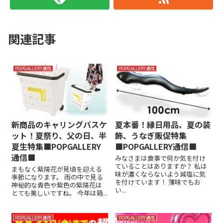
関連記事
POPGALLERY通信
POPGALLERY通信
新商品のキャリングバスケ
夏本番！縁日用品、夏の装
ット！夏祭り、父の日、半
飾、うなぎ販促特集
夏生特集■POPGALLERY
■POPGALLERY通信■
通信■
みなさまは食事で何か気を付け
ていることはありますか？ 私は
まもなく紫陽花が見頃を迎える
味が濃くならないよう減塩に気
季節になります。 雨の中で見る
を付けています！ 薄味でもお
神秘的な青色や紫色の紫陽花は
い...
とても美しいですね。 今年は箱...
POPGALLERY通信
POPGALLERY通信