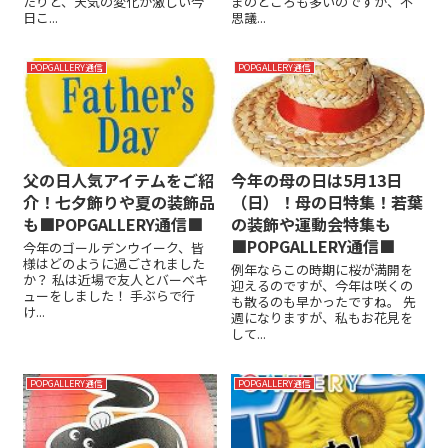
たりと、天気の変化が激しい今
まのところも多いのですが、不
日こ...
思議...
POPGALLERY通信
POPGALLERY通信
父の日人気アイテムをご紹
今年の母の日は5月13日
介！七夕飾りや夏の装飾品
（日）！母の日特集！若葉
も■POPGALLERY通信■
の装飾や運動会特集も
■POPGALLERY通信■
今年のゴールデンウイーク、皆
様はどのように過ごされました
例年ならこの時期に桜が満開を
か？ 私は近場で友人とバーベキ
迎えるのですが、今年は咲くの
ューをしました！ 手ぶらで行
も散るのも早かったですね。 先
け...
週になりますが、私もお花見を
して...
POPGALLERY通信
POPGALLERY通信