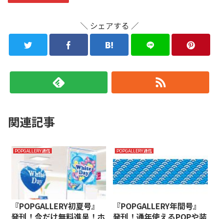
＼ シェアする ／
関連記事
POPGALLERY通信
POPGALLERY通信
『POPGALLERY初夏号』
『POPGALLERY年間号』
発刊！今だけ無料進呈！ホ
発刊！通年使えるPOPや装