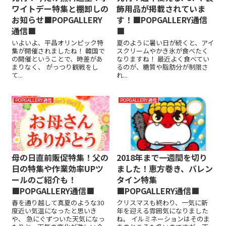
ワイトデー特集と棚卸しの
飾用品が掲載されていま
お知らせ■POPGALLERY
す！■POPGALLERY通信
通信■
■
いよいよ、平昌オリンピック特
夏のように暑い日が続くと、アイ
集が開催されましたね！ 韓国で
スクリームやかき氷が食べたく
の開催ということで、時差があ
なりますね！ 最近よく食べてい
まりなく、 がっつり観戦をし
るのが、糖質や脂肪分が制限さ
て...
れ...
POPGALLERY通信
POPGALLERY通信
母の日直前販促特集！父の
2018年まで一週間を切り
日の特集や作業効率UPツ
ました！恵方巻き、バレン
ールのご紹介も！
タイン特集
■POPGALLERY通信■
■POPGALLERY通信■
春を通り越して真夏のような30
クリスマスも終わり、一気に新
度近い気温になったと思いき
年を迎える雰囲気になりました
や、 急にぐずついた天気になっ
ね。 イルミネーションはそのま