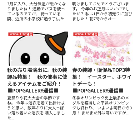
3月に入り、大分気温が暖かくな
明けましておめでとうございま
りましたね！ 通勤でバスを使っ
す。 今年のお正月はいかがでし
ているのですが、 待っている
たか？ 私は1日から初売りに並び
間、近所の小学校に通う子供た...
ました！ 朝7時からオー...
POPGALLERY通信
POPGALLERY通信
秋の売り場演出に。秋の装
春の装飾・販促品TOP3特
飾品特集！ 秋の催事に使
集！ イースター、ホワイ
えるアイテムをご紹介！
トデーも！
■POPGALLERY通信■
■POPGALLERY通信■
夏祭りや花火大会の季節です
冬季オリンピック史上最多のメ
ね。 今年は浴衣を着て出掛けよ
ダルを獲得した平昌オリンピッ
うと思い、数年ぶりに大人っぽ
クも終わり、 いよいよ明日から3
い落ち着いた浴衣を 購入しまし
月！ まだまだ外は寒いですが...
た...