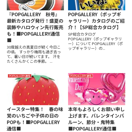
『POPGALLERY 秋号』
POPGALLERY（ポップギ
最新カタログ発行！盛夏の
ャラリー）カタログのご紹
装飾やハロウィン先行販売
介！【SP総合カタログ】
も！■POPGALLERY通信
SP総合カタログ
POPGALLERY（ポップギャラリ
■
ー）について POPGALLERY（ポ
30度越えの真夏日が続く今日こ
ップギャラリー）の...
の頃。 すっかり梅雨も過ぎ去っ
て、暑い日が続いてます。 汗を
たくさんかくこの季節。 ...
POPGALLERY通信
POPGALLERY通信
イースター特集！ 春の味
本年もよろしくお願い申し
覚のいちごや子供の日の
上げます。バレンタインバ
POPも！■POPGALLERY
ルーン、節分・鬼特集
通信■
■POPGALLERY通信■