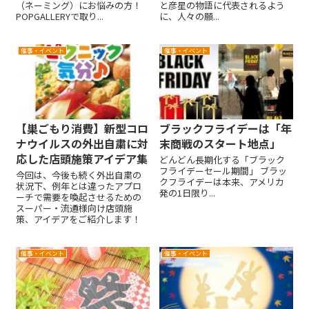
（ネーミング）にお悩みの方！
と彦星の物語に代表されるよう
POPGALLERYで取り...
に、人々の願...
催事・イベント
催事・イベント
【巣ごもり消費】新型コロ
ブラックフライデーは「年
ナウイルスの外出自粛に対
末商戦のスタート地点」
応した店頭施策アイデア集
どんどん長期化する「ブラック
フライデーセール期間」 ブラッ
今回は、今後も続く外出自粛の
クフライデーは本来、アメリカ
状況下、例年とは違ったアプロ
発の1日限り...
ーチで需要を喚起させるための
スーパー・流通様向け店頭施
策、アイデアをご紹介します！
催事・イベント
催事・イベント