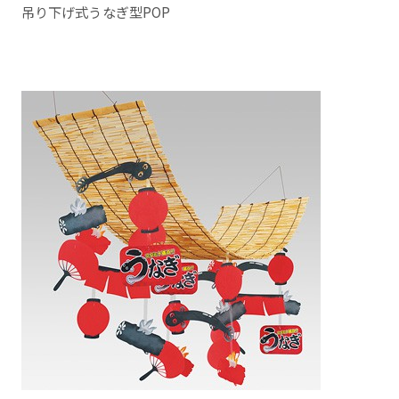
吊り下げ式うなぎ型POP