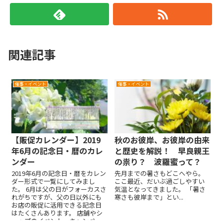
関連記事
催事・イベント
催事・イベント
【販促カレンダー】2019
秋のお彼岸、お彼岸の由来
年6月の記念日・暦のカレ
と歴史を解説！ 早良親王
ンダー
の祟り？ 波羅蜜って？
2019年6月の記念日・暦をカレン
先月までの暑さもどこへやら。
ダー形式で一覧にしてみまし
ここ最近、だいぶ過ごしやすい
た。 6月は父の日がフォーカスさ
気温となってきました。 「暑さ
れがちですが、父の日以外にも
寒さも彼岸まで」とい...
お店の販促に活用できる記念日
はたくさんあります。 店舗やシ
ョップのイベント、キャンペー