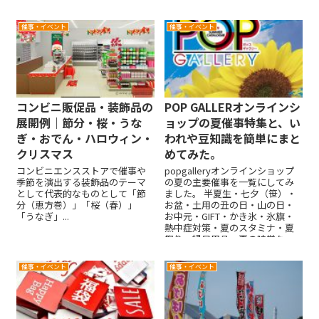
ンに是非役立てて頂けますと幸
いです。
催事・イベント
催事・イベント
コンビニ販促品・装飾品の
POP GALLERオンラインシ
展開例｜節分・桜・うな
ョップの夏催事特集と、い
ぎ・おでん・ハロウィン・
われや豆知識を簡単にまと
クリスマス
めてみた。
コンビニエンスストアで催事や
popgalleryオンラインショップ
季節を演出する装飾品のテーマ
の夏の主要催事を一覧にしてみ
として代表的なものとして「節
ました。 半夏生・七夕（笹）・
分（恵方巻）」「桜（春）」
お盆・土用の丑の日・山の日・
「うなぎ」...
お中元・GIFT・かき氷・氷旗・
熱中症対策・夏のスタミナ・夏
祭り・縁日用品・夏の味覚な
ど、夏催事の訴求で使える装飾
品を数多く取り揃えております
催事・イベント
催事・イベント
ので是非この機会にご覧になっ
てみてください。