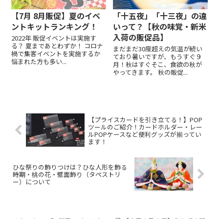
【7月 8月販促】夏のイベ
「十五夜」「十三夜」の違
ントキットランキング！
いって？【秋の味覚・新米
入荷の販促品】
2022年 販促イベントは実施す
る？ 夏まであとわずか！ コロナ
まだまだ30度超えの気温が続い
禍で集客イベントを実施するか
ており暑いですが、もうすぐ９
悩まれた方も多い...
月！秋はすぐそこ、食欲の秋が
やってきます。 秋の販促...
【プライスカードを引き立てる！】POP
ツールのご紹介！カードホルダー・レー
ルPOPケースなど便利グッズが揃ってい
ます！
ひな祭りの飾りつけは？ひな人形を飾る
時期・桃の花・壁面飾り（タペストリ
ー）について