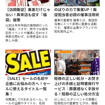
【店頭販促】集客だけじゃ
のぼりの力で集客UP！販
ない！再来店も促す『福
促担当者必読の催事活用術
袋』施策
催事の重要性 催事とは、販促担
当者にとって非常に重要な活動
以前は年末年始の風物詩だった
です。 催事は企業やブランドの
「福袋」ですが、昨今では周年
知名度向上や...
記念イベントや催事に合わせて
季節を問わず、お得感溢れるお
楽しみ袋...
催事・イベント
催事・イベント
【SALE】セールの名前や
短冊の正しい処分・お焚き
企画にお悩みの方へ！セー
上げの手順と証明書発行サ
ルに使えるタイトル一覧
ービス｜罪悪感なく手放せ
集！
る！短冊の正しい処分方法
年間通して行われるセール。セ
はじめに 七夕イベントの意義と
ールの企画やタイトル、名前
短冊処分の重要性 七夕は、織姫