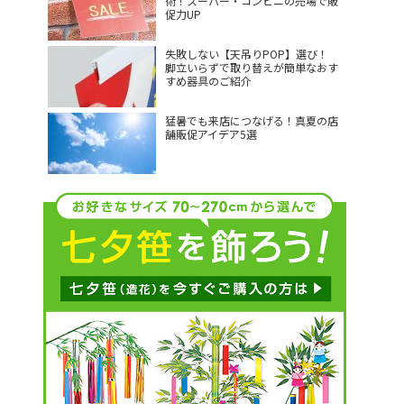
術！スーパー・コンビニの売場で販
促力UP
失敗しない【天吊りPOP】選び！
脚立いらずで取り替えが簡単なおす
すめ器具のご紹介
猛暑でも来店につなげる！真夏の店
舗販促アイデア5選