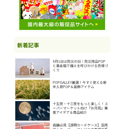
新着記事
9月1日は防災の日｜防災用品POP
と募金箱で備えを呼びかける売場づ
くり
POPGALLEY厳選！今すぐ使える新
米入荷POP＆装飾アイテム
十五夜・十三夜をもっと楽しく！ス
ーパーマーケット向け『お月見』集
客アイデア＆商品紹介
店舗必見【透明カードケース】活用