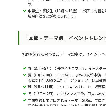
す。
中学生・高校生（13歳〜18歳）
：親子の対話を
職場体験などが考えられます。
「季節・テーマ別」イベントトレン
季節や流行に合わせたテーマ設定は、イベントへ
春（3月〜5月）
：桜やイチゴフェア、イースタ
夏（6月〜8月）
：ミニ縁日、手作り風鈴体験、
役立つ科学実験や工作ワークショップ、昆虫採集
秋（9月〜11月）
：ハロウィンパレード、収穫祭
冬（12月〜2月）
：クリスマス工作、巨大おみく
年間を通して注目されるテーマ
：SDGs、プロ
育や体験学習を兼ねたイベントは一年を通して高