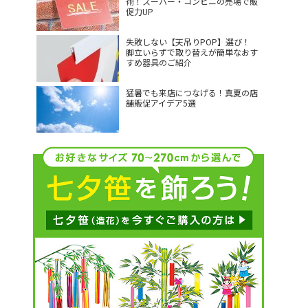
術！スーパー・コンビニの売場で販
促力UP
失敗しない【天吊りPOP】選び！
脚立いらずで取り替えが簡単なおす
すめ器具のご紹介
猛暑でも来店につなげる！真夏の店
舗販促アイデア5選