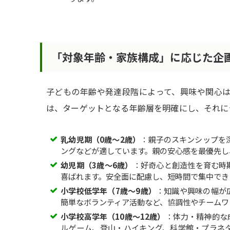
「対象年齢・家族構成」に応じた企
子どもの年齢や発達段階によって、興味や関心
は、ターゲットとなる年齢層を明確にし、それに
乳幼児期（0歳〜2歳）
：親子のスキンシップを
ングなどが適しています。親の安心感を最優先し
幼児期（3歳〜6歳）
：好奇心と創造性を育む時
喜ばれます。安全面に配慮し、短時間で集中でき
小学校低学年（7歳〜9歳）
：知識や興味の幅が
簡単なボランティア活動など、協調性やチームワ
小学校高学年（10歳〜12歳）
：体力・精神的な
ルゲーム、登山・ハイキング、科学館・プラネ