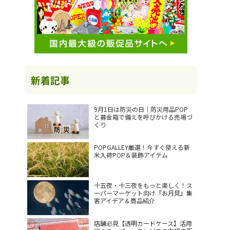
新着記事
9月1日は防災の日｜防災用品POP
と募金箱で備えを呼びかける売場づ
くり
POPGALLEY厳選！今すぐ使える新
米入荷POP＆装飾アイテム
十五夜・十三夜をもっと楽しく！ス
ーパーマーケット向け『お月見』集
客アイデア＆商品紹介
店舗必見【透明カードケース】活用