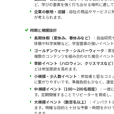
ど、学びの要素を強く打ち出せる場所に適して
企業の敷地・店舗
：自社の商品やサービスに
が考えられます。
時期と規模設計
長期休暇（夏休み、春休みなど）
：自由研究
体験や科学実験など、学習要素の強いイベント
ゴールデンウィーク・シルバーウィーク
：家
複数のコンテンツを組み合わせた複合イベント
季節イベント（ハロウィン、クリスマスなど
どは参加意欲を高めます。
小規模・少人数イベント
：参加者と密なコミ
に繋がりやすいです。準備負担も少なく、運営
中規模イベント（100～200名程度）
：一度
す。定期開催することでリピーターを育成し、
大規模イベント（数百名以上）
：インパクト
ます。明確な目的と十分な予算・時間をかけ
ります。