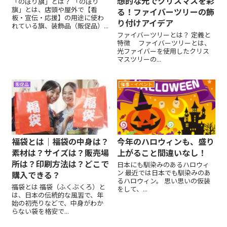
想的な光でクリスマスを彩
「のぼり旗」とは？ 「のぼり
旗」とは、店頭や屋外で【看
る！ファイバーツリーの飾
板・宣伝・応援】の用途に使わ
り付けアイデア
れている旗、装飾品（販促品）...
ファイバーツリーとは？ 定義と
特徴 ファイバーツリーとは、
光ファイバーを使用したクリス
マスツリーの...
販促品
催事・イベント
福袋とは｜福袋の中身は？
今年のハロウィンも、盛り
素材は？サイズは？販売場
上がること間違いなし！
所は？印刷方法は？どこで
日本にも馴染みのあるハロウィ
ン 最近では日本でも馴染みのあ
購入できる？​​
るハロウィン。 思い思いの仮装
福袋とは 福袋（ふくぶくろ）と
をして、...
は、日本の伝統的な風習で、年
始の初売りなどで、中身がわか
らない袋を格安で...