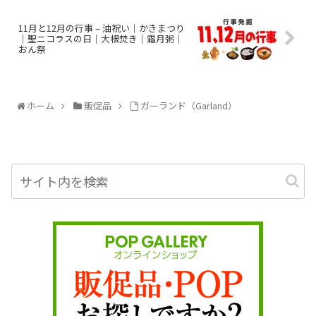
11月と12月の行事 – 油祝い｜かきまつり
｜聖ニコラスの日｜大根焚き｜霜月粥｜
おん祭
ホーム
販促品
ガーランド（Garland）