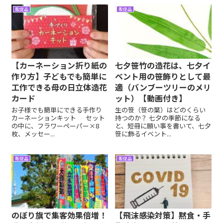
販促品
販促品
【カーネーション折り紙の
七夕笹竹の造花は、七夕イ
作り方】子どもでも簡単に
ベント用の笹飾りとして最
工作できる母の日立体造花
適（バンブーツリーのメリ
カード
ット）【動画付き】
お子様でも簡単にできる手作り
生の笹（笹の葉）はどのくらい
カーネーションキット セット
持つのか？ 七夕の季節になる
の中に、フラワーペーパー×8
と、短冊に願い事を書いて、七夕
枚、メッセー...
笹に飾るイベント...
販促品
販促品
のぼり旗で集客効果倍増！
【飛沫感染対策】黙食・手