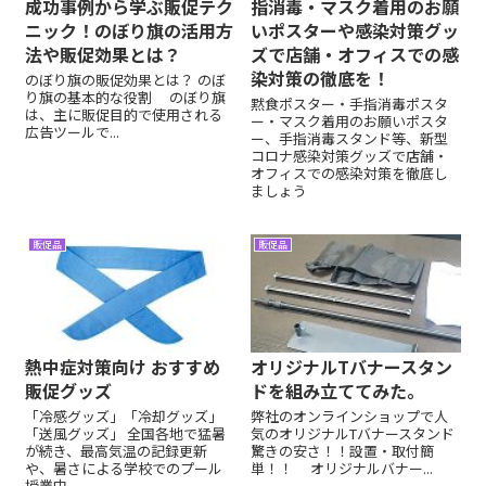
成功事例から学ぶ販促テク
指消毒・マスク着用のお願
ニック！のぼり旗の活用方
いポスターや感染対策グッ
法や販促効果とは？
ズで店舗・オフィスでの感
染対策の徹底を！
のぼり旗の販促効果とは？ のぼ
り旗の基本的な役割 のぼり旗
黙食ポスター・手指消毒ポスタ
は、主に販促目的で使用される
ー・マスク着用のお願いポスタ
広告ツールで...
ー、手指消毒スタンド等、新型
コロナ感染対策グッズで店舗・
オフィスでの感染対策を徹底し
ましょう
販促品
販促品
熱中症対策向け おすすめ
オリジナルTバナースタン
販促グッズ
ドを組み立ててみた。
「冷感グッズ」「冷却グッズ」
弊社のオンラインショップで人
「送風グッズ」 全国各地で猛暑
気のオリジナルTバナースタンド
が続き、最高気温の記録更新
驚きの安さ！！設置・取付簡
や、暑さによる学校でのプール
単！！ オリジナルバナー...
授業中...