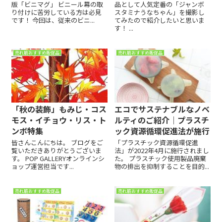
版「ビニマグ」 ビニール幕の取
品として人気定番の「ジャンボ
り付けに苦労している方は必見
スタミナうなちゃん」を撮影し
です！ 今回は、従来のビニ...
てみたので紹介したいと思いま
す！ ...
売れ筋おすすめ販促品
売れ筋おすすめ販促品
「秋の装飾」もみじ・コス
エコでサステナブルなノベ
モス・イチョウ・リス・ト
ルティのご紹介｜プラスチ
ンボ特集
ック資源循環促進法が施行
皆さんこんにちは。 ブログをご
「プラスチック資源循環促進
覧いただきありがとうございま
法」が2022年4月に施行されまし
す。 POP GALLERYオンラインシ
た。 プラスチック使用製品廃棄
ョップ運営担当です...
物の排出を抑制することを目的...
売れ筋おすすめ販促品
売れ筋おすすめ販促品