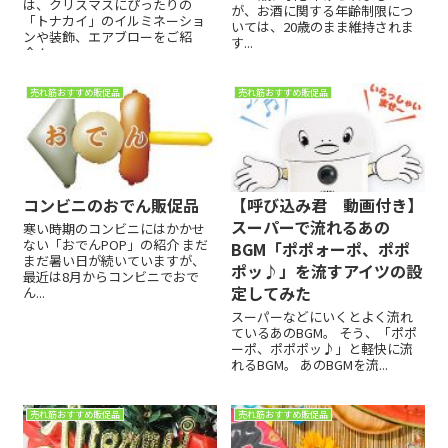
は、クリスマスにぴったりの
が、お酒に関する年齢制限につ
「トナカイ」のイルミネーショ
いては、20歳のまま維持されま
ンや装飾、エアブローをご紹
す...
介！
売れ筋おすすめ販促品
売れ筋おすすめ販促品
コンビニのおでん販促品
【呼び込み君 動画付き】
スーパーで流れるあの
寒い時期のコンビニにはかかせ
ない「おでんPOP」の紹介 まだ
BGM「ポポォーポ、ポポ
まだ暑い日が続いていますが、
ポッ♪」を流すアイツの設
最近は8月からコンビニでおで
定してみた
ん...
スーパーなどにいくとよく流れ
ているあのBGM。 そう、「ポポ
ーポ、ポポポッ♪」と軽快に流
れるBGM。 あのBGMを流...
売れ筋おすすめ販促品
売れ筋おすすめ販促品