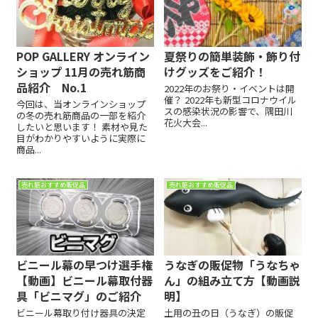
POP GALLERY オンライン
夏祭りの簡単装飾・飾り付
ショップ 11月の売れ筋商
けグッズをご紹介！
品紹介 No.1
2022年のお祭り・イベントは開
催？ 2022年も新型コロナウイル
今回は、当オンラインショップ
スの感染状況の影響で、隅田川
の冬の売れ筋商品の一部を紹介
花火大会...
したいと思います！ 素材や見た
目がわかりやすいように実際に
商品...
売れ筋おすすめ販促品
売れ筋おすすめ販促品
ビニール幕の早つけ選手権
うなぎの販促物「うなちゃ
【動画】ビニール幕取付器
ん」の組み立て方【動画説
具「ビニマグ」のご紹介
明】
ビニール幕取り付け器具の決定
土用の丑の日（うなぎ）の販促