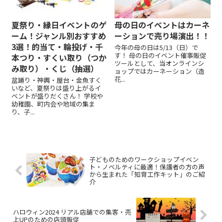
夏祭り・縁日イベントのゲ
母の日のイベントはカーネ
ーム！ジャンル別おすすめ
ーションで売り場演出！！
3選！的当て・輪投げ・千
今年の母の日は5/13（日）で
す！ 母の日のイベント催事販促
本つり・すくい取り（つか
ツールとして、当オンラインシ
み取り）・くじ（抽選）
ョップではカーネーション（造
花...
盆踊り・神輿・屋台・金魚すく
いなど、夏祭りは盛り上がるイ
ベントが盛りだくさん！ 学校や
幼稚園、町内会や地域の集ま
り、子...
子どものためのワークショップイベン
ト・ノベルティに最適！保護者の方の声
から生まれた「知育工作キット」のご紹
介
ハロウィン2024 リアル店舗での集客・売
上UPのための店頭販促