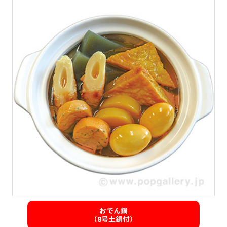
おでん鍋
（8号土鍋付）