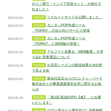
のイノ調で「インドア花見セット」が紹介さ
れました！
リクルートサイトを公開しました。
2020.03.02
カンタンPOP作成ツール
2020.02.03
「POPKIT」の法人向けサービス登場
カンタンPOP作成ツール
2019.09.17
「POPKIT」にWEB版が登場！
アルファと名乗る「WEB集客」を売
2019.07.29
り込む営業電話について
お花見シーズンの販促効果をAI分析
2019.03.20
で見える化
新会社設立ならびにレイン・バード
2019.03.01
株式会社との事業譲渡基本合意に関するお知
らせ
「第2回 販促EXPO【春】」に出展
2019.01.29
いたします。
のぼり用ポール運賃並びに送料無料