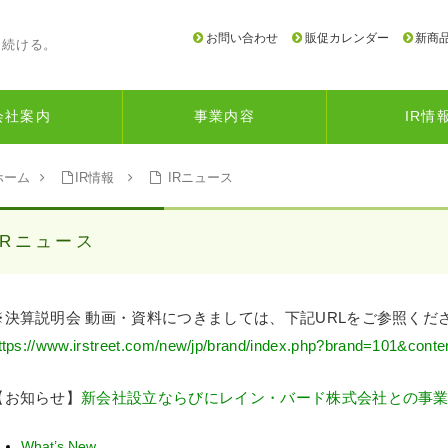
お問い合わせ
販促カレンダー
新商
り続ける。
会社案内
事業内容
IR情
ホーム
IR情報
IRニュース
IRニュース
※決算説明会 動画・資料につきましては、下記URLをご参照くだ
ttps://www.irstreet.com/new/jp/brand/index.php?brand=101&conte
【お知らせ】
新会社設立ならびにレイン・バード株式会社との事
What’s New