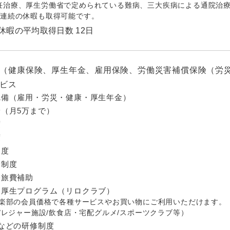
妊治療、厚生労働省で定められている難病、三大疾病による通院治療
日連続の休暇も取得可能です。
休暇の平均取得日数 12日
（健康保険、厚生年金、雇用保険、労働災害補償保険（労
ビス
完備（雇用・労災・健康・厚生年金）
（月5万まで）
度
度
制度
会制度
宅旅費補助
利厚生プログラム（リロクラブ）
楽部の会員価格で各種サービスやお買い物にご利用いただけます。
/レジャー施設/飲食店・宅配グルメ/スポーツクラブ等）
ingなどの研修制度