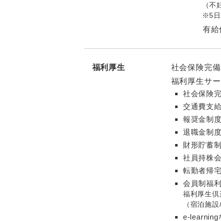
（不
※5
有給
福利厚生
社会保険完備
福利厚生サー
社会保険
交通費支給
報奨金制
退職金制
財形貯蓄
社員持株
転勤者帰
会員制福
福利厚生倶
（宿泊施設
e-learn