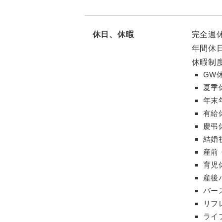
休日、休暇
完全週
年間休日
休暇制
GW
夏季
年末
有給
慶弔
結婚
産前
育児
産後
バー
リフ
ライ