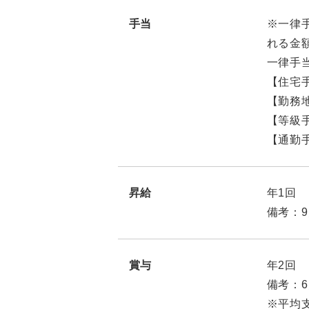
手当
※一律
れる金
一律手当
【住宅手
【勤務地
【等級手
【通勤手
昇給
年1回
備考：
賞与
年2回
備考：6
※平均