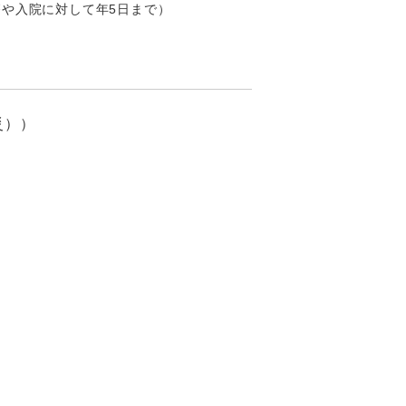
や入院に対して年5日まで）
災））